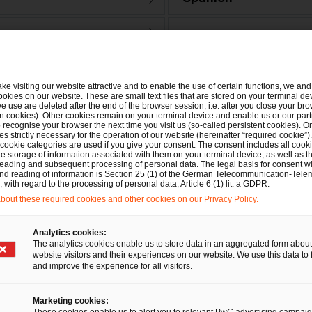
Südostasien
USA
ake visiting our website attractive and to enable the use of certain functions, we and 
ookies on our website. These are small text files that are stored on your terminal d
e use are deleted after the end of the browser session, i.e. after you close your bro
n cookies). Other cookies remain on your terminal device and enable us or our par
recognise your browser the next time you visit us (so-called persistent cookies). O
s strictly necessary for the operation of our website (hereinafter “required cookie”).
 cookie categories are used if you give your consent. The consent includes all cook
e storage of information associated with them on your terminal device, as well as th
eading and subsequent processing of personal data. The legal basis for consent wi
and reading of information is Section 25 (1) of the German Telecommunication-Tele
with regard to the processing of personal data, Article 6 (1) lit. a GDPR.
out these required cookies and other cookies on our Privacy Policy.
Region oder ein speziﬁsches Zi
Analytics cookies:
The analytics cookies enable us to store data in an aggregated form about
unseren globalen Experten
website visitors and their experiences on our website. We use this data to 
and improve the experience for all visitors.
Marketing cookies:
These cookies enable us to alert you to relevant PwC advertising campai