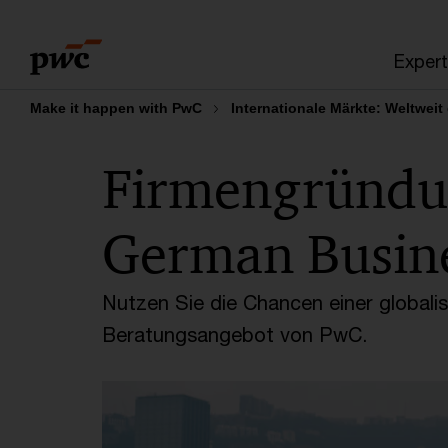
Skip
Skip
to
to
Expert
content
footer
Make it happen with PwC
Internationale Märkte: Weltweit
Firmengründu
German Busin
Nutzen Sie die Chancen einer globali
Beratungsangebot von PwC.