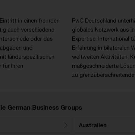
intritt in einen fremden
PwC Deutschland unterhä
tig auch verschiedene
globales Netzwerk aus int
Unterschiede oder das
Expertise. International
alabgaben und
Erfahrung in bilateralen 
mit länderspeziﬁschen
weltweiten Aktivitäten. K
 für Ihren
maßgeschneiderte Lösung
zu grenzüberschreitenden
 die German Business Groups
Australien