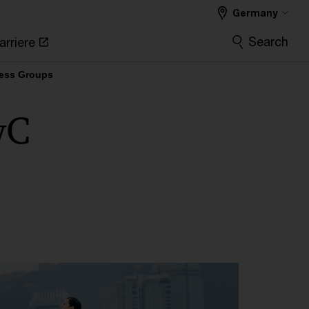
Germany
Search
arriere
ess Groups
wC