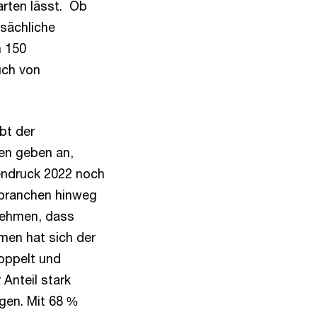
rten lässt. Ob
tsächliche
n 150
uch von
bt der
en geben an,
tendruck 2022 noch
ilbranchen hinweg
rnehmen, dass
men hat sich der
doppelt und
Anteil stark
gen. Mit 68 %