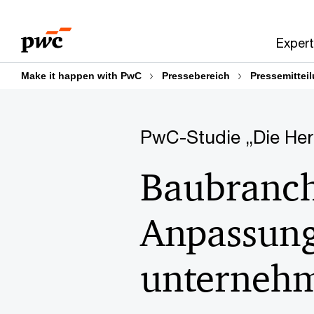
Skip
Skip
to
to
Expert
content
footer
Make it happen with PwC
Pressebereich
Pressemittei
PwC-Studie „Die Her
Baubranch
Anpassung
unternehm