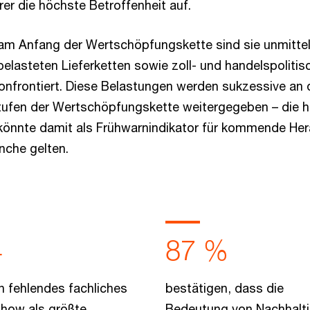
er die höchste Betroffenheit auf.
m Anfang der Wertschöpfungskette sind sie unmittelb
belasteten Lieferketten sowie zoll- und handelspolitis
nfrontiert. Diese Belastungen werden sukzessive an 
ufen der Wertschöpfungskette weitergegeben – die h
 könnte damit als Frühwarnindikator für kommende He
nche gelten.
4
87 %
 fehlendes fachliches
bestätigen, dass die
how als größte
Bedeutung von Nachhalti