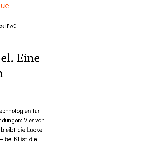
eue
 bei PwC
el. Eine
h
echnologien für
ndungen: Vier von
 bleibt die Lücke
bei KI ist die