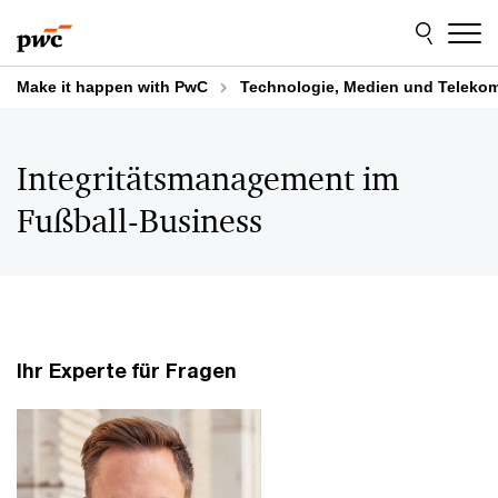
Skip
Skip
to
to
content
footer
Make it happen with PwC
Technologie, Medien und Teleko
Integritätsmanagement im
Fußball-Business
Ihr Experte für Fragen