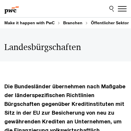
Skip
Skip
to
to
content
footer
Make it happen with PwC
Branchen
Öffentlicher Sektor
Landesbürgschaften
Die Bundesländer übernehmen nach Maßgabe
der länderspezifischen Richtlinien
Bürgschaften gegenüber Kreditinstituten mit
Sitz in der EU zur Besicherung von neu zu
gewährenden Krediten an Unternehmen, um
die Finanzierung volkswirtschaftlich