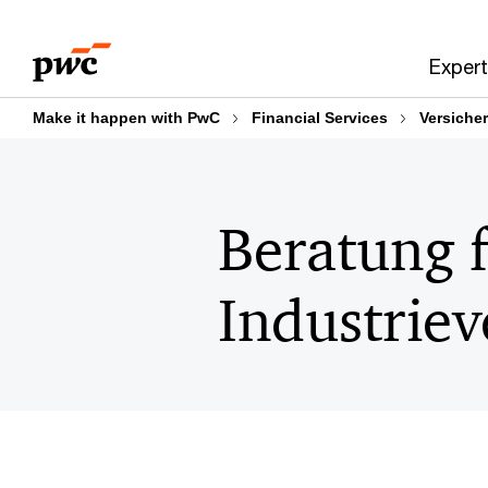
Skip
Skip
to
to
Expert
content
footer
Make it happen with PwC
Financial Services
Versiche
Beratung 
Industrie