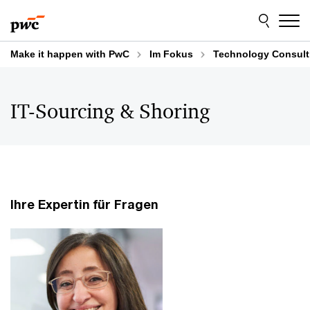
Skip
Skip
to
to
content
footer
Make it happen with PwC
Im Fokus
Technology Consult
IT-Sourcing & Shoring
Ihre Expertin für Fragen