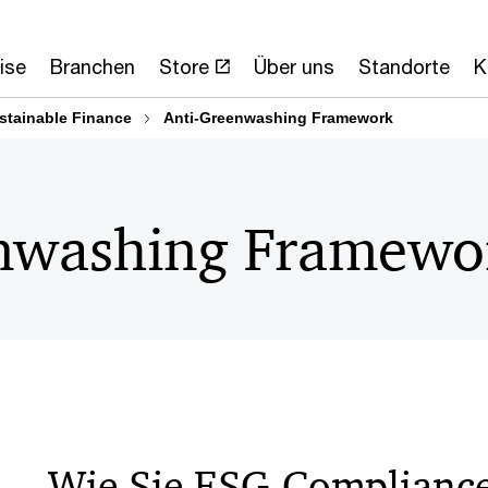
ise
Branchen
Store
Über uns
Standorte
K
stainable Finance
Anti-Greenwashing Framework
nwashing Framewo
Wie Sie ESG-Compliance