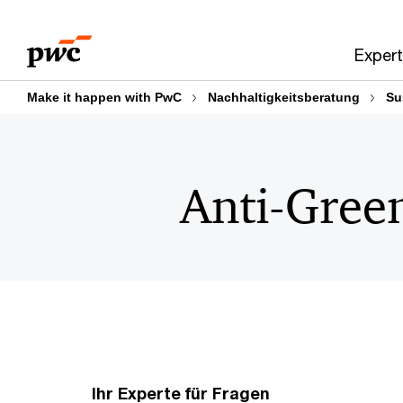
Skip
Skip
to
to
Expert
content
footer
Make it happen with PwC
Nachhaltigkeitsberatung
Su
Anti-Gree
Ihr Experte für Fragen