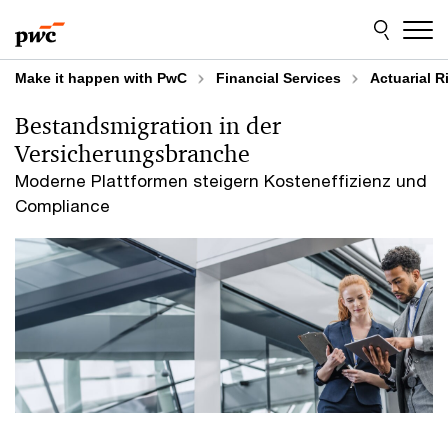
Skip
Skip
to
to
content
footer
Make it happen with PwC
Financial Services
Actuarial R
Bestandsmigration in der
Versicherungsbranche
Moderne Plattformen steigern Kosteneffizienz und
Compliance