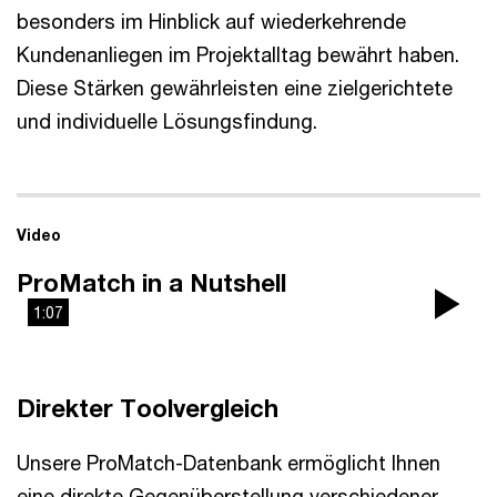
besonders im Hinblick auf wiederkehrende
Kundenanliegen im Projektalltag bewährt haben.
Diese Stärken gewährleisten eine zielgerichtete
und individuelle Lösungsfindung.
Video
ProMatch in a Nutshell
1:07
Pla
Vi
Direkter Toolvergleich
Unsere ProMatch-Datenbank ermöglicht Ihnen
eine direkte Gegenüberstellung verschiedener